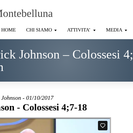
Montebelluna
HOME
CHI SIAMO
ATTIVITA’
MEDIA
ick Johnson – Colossesi 4
n
 Johnson - 01/10/2017
son - Colossesi 4;7-18