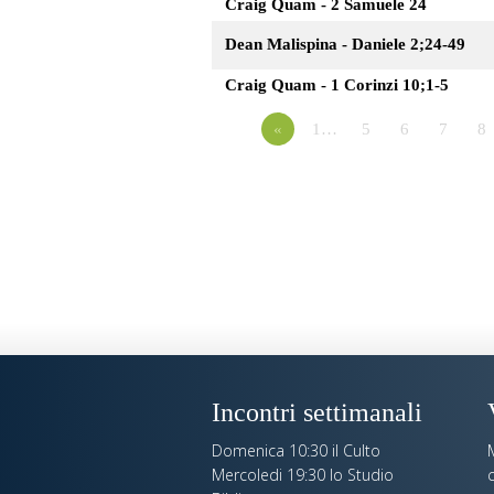
Craig Quam - 2 Samuele 24
Dean Malispina - Daniele 2;24-49
Craig Quam - 1 Corinzi 10;1-5
«
1…
5
6
7
8
Incontri settimanali
Domenica 10:30 il Culto
Mercoledi 19:30 lo Studio
c