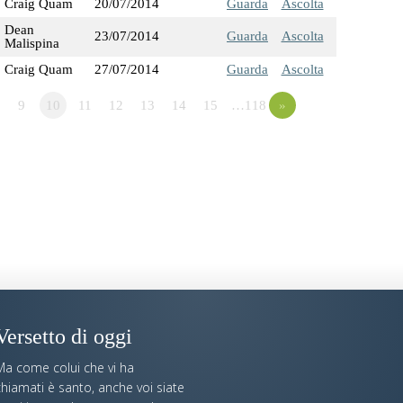
Craig Quam
20/07/2014
Guarda
Ascolta
Dean
23/07/2014
Guarda
Ascolta
Malispina
Craig Quam
27/07/2014
Guarda
Ascolta
9
10
11
12
13
14
15
…118
»
Versetto di oggi
Ma come colui che vi ha
hiamati è santo, anche voi siate