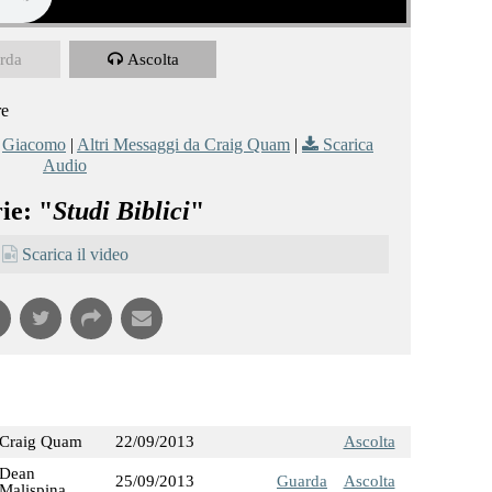
rda
Ascolta
re
,
Giacomo
|
Altri Messaggi da Craig Quam
|
Scarica
Audio
ie: "
Studi Biblici
"
Scarica il video
Craig Quam
22/09/2013
Ascolta
Dean
25/09/2013
Guarda
Ascolta
Malispina