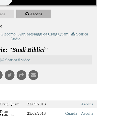
rda
Ascolta
re
,
Giacomo
|
Altri Messaggi da Craig Quam
|
Scarica
Audio
ie: "
Studi Biblici
"
Scarica il video
Craig Quam
22/09/2013
Ascolta
Dean
25/09/2013
Guarda
Ascolta
Malispina