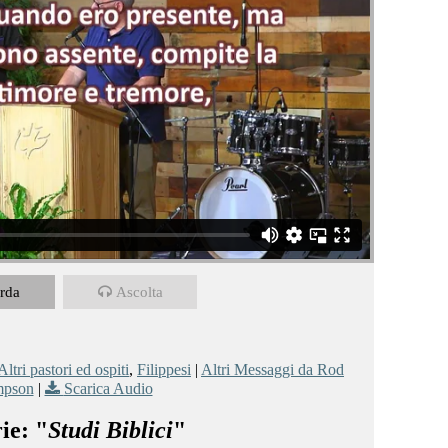
rda
Ascolta
Altri pastori ed ospiti
,
Filippesi
|
Altri Messaggi da Rod
pson
|
Scarica Audio
ie: "
Studi Biblici
"