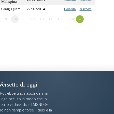
Malispina
Craig Quam
27/07/2014
Guarda
Ascolta
9
10
11
12
13
14
15
…118
»
Versetto di oggi
«Potrebbe uno nascondersi in
luogo occulto in modo che io
on lo veda?», dice il SIGNORE.
Io non riempio forse il cielo e la