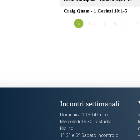
Craig Quam - 1 Corinzi 10;1-5
«
1…
5
6
7
8
Incontri settimanali
Domenica 10:30 il Culto
Mercoledi 19:30 lo Studio
Biblico
n
1° 3° e 5° Sabato incontro di
«