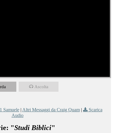
rda
Ascolta
1 Samuele
|
Altri Messaggi da Craig Quam
|
Scarica
Audio
ie: "
Studi Biblici
"