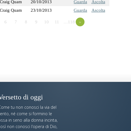
Craig Quam
20/10/2013
Guarda
Ascolta
Craig Quam
23/10/2013
Guarda
Ascolta
6
7
8
9
10
11
…118
»
Versetto di oggi
Come tu non conosci la via del
vento, né come si formino le
ssa in seno alla donna incinta,
osì non conosci l’opera di Dio,