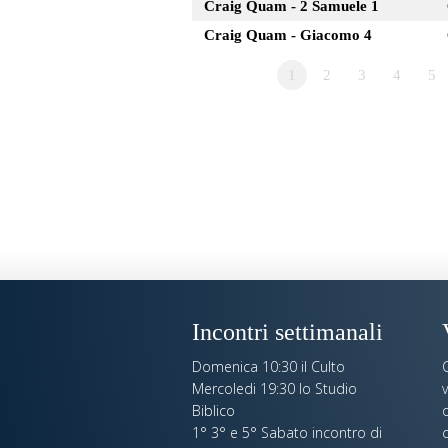
Craig Quam - 2 Samuele 1
Craig Quam - Giacomo 4
1
2
3
4
5
Incontri settimanali
Domenica 10:30 il Culto
Mercoledi 19:30 lo Studio
Biblico
o
1° 3° e 5° Sabato incontro di
c