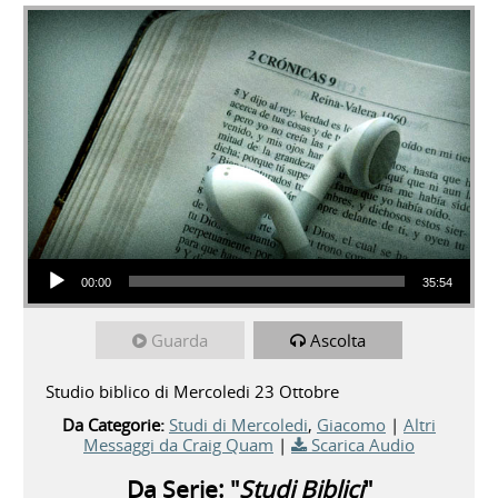
Audio Player
00:00
35:54
Guarda
Ascolta
Studio biblico di Mercoledi 23 Ottobre
Da Categorie:
Studi di Mercoledi
,
Giacomo
|
Altri
Messaggi da Craig Quam
|
Scarica Audio
Da Serie: "
Studi Biblici
"