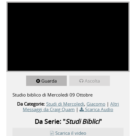
Guarda
Ascolta
Studio biblico di Mercoledi 09 Ottobre
Da Categorie:
Studi di Mercoledi
,
Giacomo
|
Altri
Messaggi da Craig Quam
|
Scarica Audio
Da Serie: "
Studi Biblici
"
Scarica il video