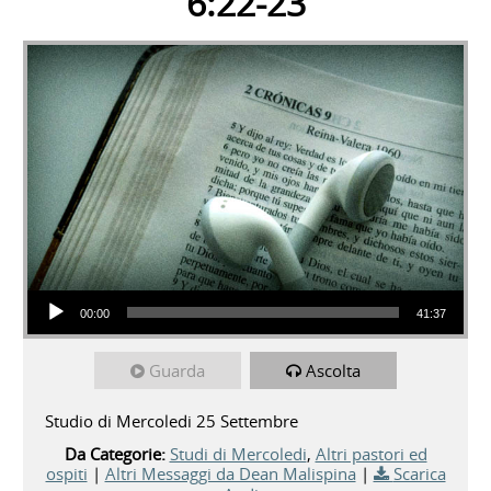
6:22-23
Audio Player
00:00
41:37
Guarda
Ascolta
Studio di Mercoledi 25 Settembre
Da Categorie:
Studi di Mercoledi
,
Altri pastori ed
ospiti
|
Altri Messaggi da Dean Malispina
|
Scarica