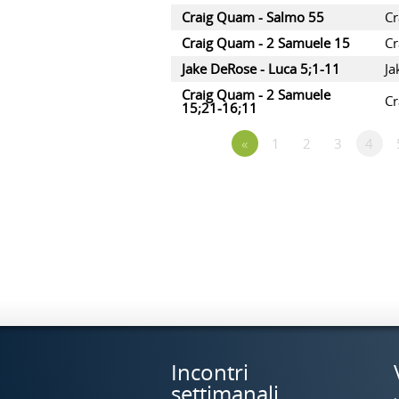
Craig Quam - Salmo 55
C
Craig Quam - 2 Samuele 15
C
Jake DeRose - Luca 5;1-11
Ja
Craig Quam - 2 Samuele
C
15;21-16;11
«
1
2
3
4
Incontri
settimanali