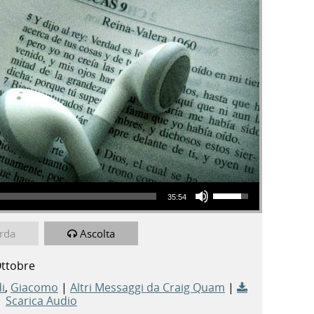
Usa i tasti freccia su/giù per aumentare o diminuire il volume.
35:54
rda
Ascolta
Ottobre
i
,
Giacomo
|
Altri Messaggi da Craig Quam
|
Scarica Audio