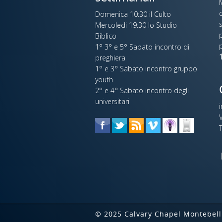
c
Domenica 10:30 il Culto
s
Mercoledi 19:30 lo Studio
p
Biblico
1° 3° e 5° Sabato incontro di
1
preghiera
1° e 3° Sabato incontro gruppo
youth
2° e 4° Sabato incontro degli
universitari
V
© 2025 Calvary Chapel Montebellu