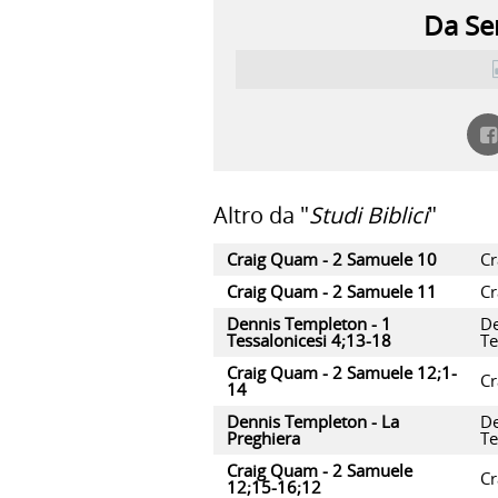
Da Ser
Altro da "
Studi Biblici
"
Craig Quam - 2 Samuele 10
C
Craig Quam - 2 Samuele 11
C
Dennis Templeton - 1
De
Tessalonicesi 4;13-18
T
Craig Quam - 2 Samuele 12;1-
C
14
Dennis Templeton - La
De
Preghiera
T
Craig Quam - 2 Samuele
C
12;15-16;12