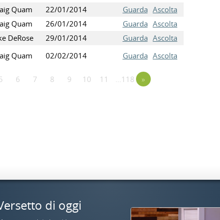
raig Quam
22/01/2014
Guarda
Ascolta
raig Quam
26/01/2014
Guarda
Ascolta
ke DeRose
29/01/2014
Guarda
Ascolta
raig Quam
02/02/2014
Guarda
Ascolta
5
6
7
8
9
10
11
…118
»
Versetto di oggi