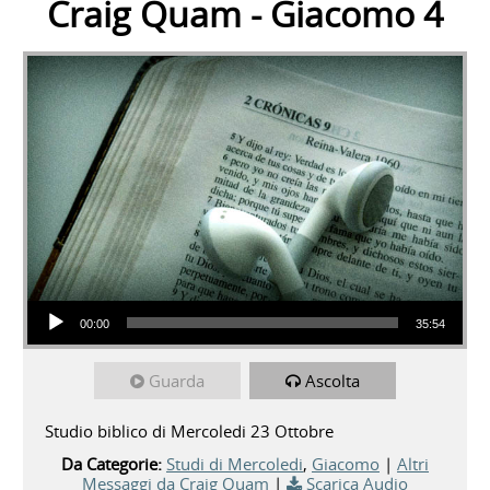
Craig Quam - Giacomo 4
Audio Player
00:00
35:54
Guarda
Ascolta
Studio biblico di Mercoledi 23 Ottobre
Da Categorie:
Studi di Mercoledi
,
Giacomo
|
Altri
Messaggi da Craig Quam
|
Scarica Audio