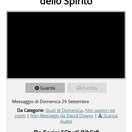
dello Spirito
Guarda
Ascolta
Messaggio di Domenica 29 Settembre
Da Categorie:
Studi di Domenica
,
Altri pastori ed
ospiti
|
Altri Messaggi da David Downs
|
Scarica
Audio