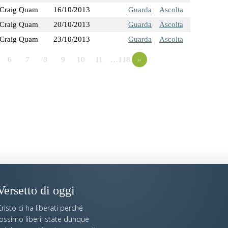
Craig Quam
16/10/2013
Guarda
Ascolta
Craig Quam
20/10/2013
Guarda
Ascolta
Craig Quam
23/10/2013
Guarda
Ascolta
6
7
8
9
10
11
…118
»
Versetto di oggi
risto ci ha liberati perché
fossimo liberi; state dunque