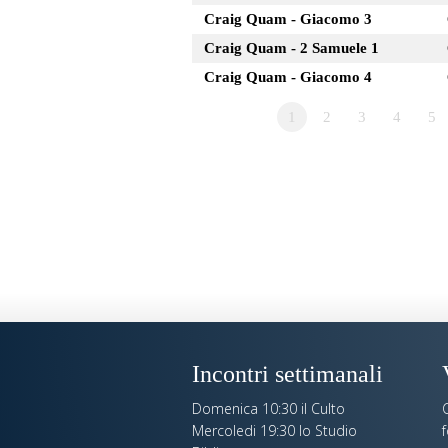
Craig Quam - Giacomo 3
Craig Quam - 2 Samuele 1
Craig Quam - Giacomo 4
1
2
3
4
5
Incontri settimanali
Domenica 10:30 il Culto
C
Mercoledi 19:30 lo Studio