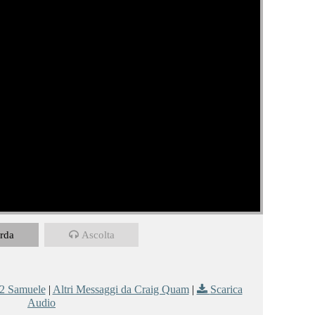
rda
Ascolta
2 Samuele
|
Altri Messaggi da Craig Quam
|
Scarica
Audio