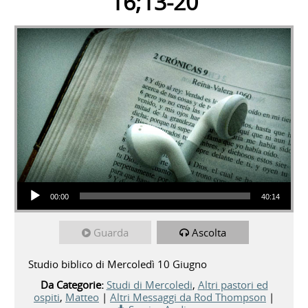
16;13-20
Audio Player
00:00
40:14
Guarda
Ascolta
Studio biblico di Mercoledì 10 Giugno
Da Categorie:
Studi di Mercoledi
,
Altri pastori ed
ospiti
,
Matteo
|
Altri Messaggi da Rod Thompson
|