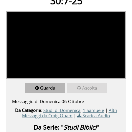
30:7-25
Guarda
Ascolta
Messaggio di Domenica 06 Ottobre
Da Categorie:
Studi di Domenica
,
1 Samuele
|
Altri
Messaggi da Craig Quam
|
Scarica Audio
Da Serie: "
Studi Biblici
"