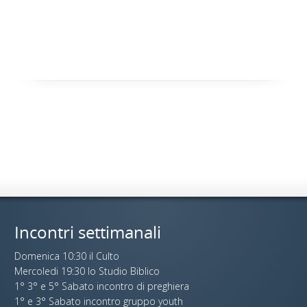
Incontri settimanali
Domenica 10:30 il Culto
Mercoledi 19:30 lo Studio Biblico
1° 3° e 5° Sabato incontro di preghiera
1° e 3° Sabato incontro gruppo youth