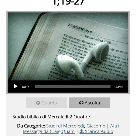
1;19-27
Audio Player
00:00
43:41
Guarda
Ascolta
Studio biblico di Mercoledi 2 Ottobre
Da Categorie:
Studi di Mercoledi
,
Giacomo
|
Altri
Messaggi da Craig Quam
|
Scarica Audio