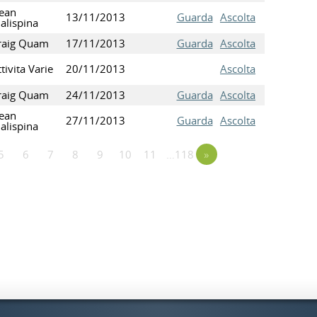
ean
13/11/2013
Guarda
Ascolta
alispina
raig Quam
17/11/2013
Guarda
Ascolta
tivita Varie
20/11/2013
Ascolta
raig Quam
24/11/2013
Guarda
Ascolta
ean
27/11/2013
Guarda
Ascolta
alispina
5
6
7
8
9
10
11
…118
»