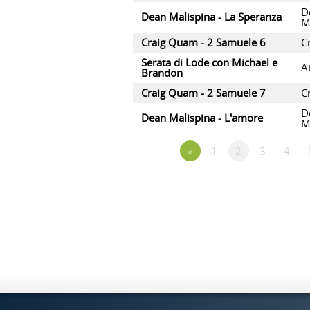
D
Dean Malispina - La Speranza
M
Craig Quam - 2 Samuele 6
C
Serata di Lode con Michael e
At
Brandon
Craig Quam - 2 Samuele 7
C
D
Dean Malispina - L'amore
M
«
1
2
3
4