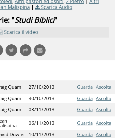
coledi
,
Altri pastori ed ospiti
,
2 Pietro
|
Altri
an Malispina
|
Scarica Audio
ie: "
Studi Biblici
"
Scarica il video
raig Quam
27/10/2013
Guarda
Ascolta
raig Quam
30/10/2013
Guarda
Ascolta
raig Quam
03/11/2013
Guarda
Ascolta
ean
06/11/2013
Guarda
Ascolta
alispina
avid Downs
10/11/2013
Guarda
Ascolta