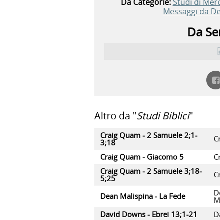
Da Categorie:
Studi di Mer
Messaggi da De
Da Ser
Altro da "
Studi Biblici
"
Craig Quam - 2 Samuele 2;1-
C
3;18
Craig Quam - Giacomo 5
C
Craig Quam - 2 Samuele 3;18-
C
5;25
D
Dean Malispina - La Fede
M
David Downs - Ebrei 13;1-21
D