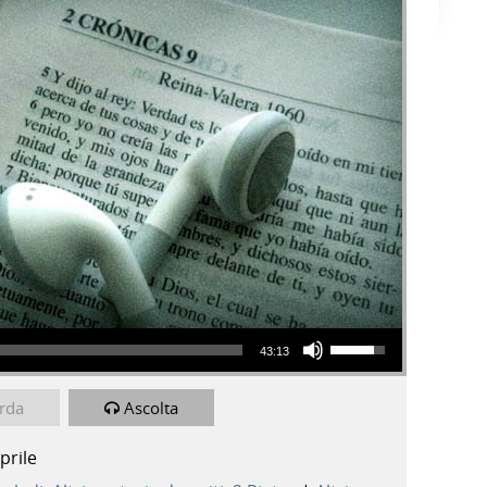
Usa i tasti freccia su/giù per aumentare o diminuire il volume.
43:13
rda
Ascolta
prile