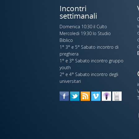
Incontri
settimanali
Domenica 10:30 il Culto
o
Mercoledi 19:30 lo Studio
c
Biblico
c
1° 3° e 5° Sabato incontro di
E
preghiera
1° e 3° Sabato incontro gruppo
youth
2° e 4° Sabato incontro degli
universitari
V