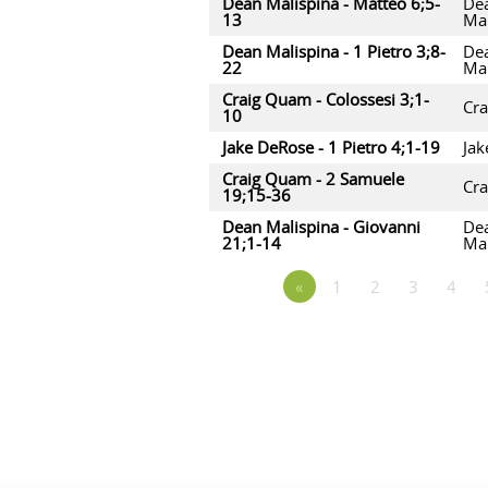
Dean Malispina - Matteo 6;5-
De
13
Mal
Dean Malispina - 1 Pietro 3;8-
De
22
Mal
Craig Quam - Colossesi 3;1-
Cr
10
Jake DeRose - 1 Pietro 4;1-19
Jak
Craig Quam - 2 Samuele
Cr
19;15-36
Dean Malispina - Giovanni
De
21;1-14
Mal
«
1
2
3
4