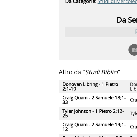
Da Categorie:
Studi di Mercoled
Da Ser
Altro da "
Studi Biblici
"
Donovan Libring - 1 Pietro
Do
2;1-10
Lib
Craig Quam - 2 Samuele 18;1-
Cr
33
Tyler Johnson - 1 Pietro 2;12-
Tyl
25
Craig Quam - 2 Samuele 19;1-
Cr
12