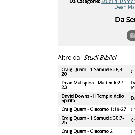
Da Categorie:
Studi di Dome
Dean Mal
Da Ser
Altro da "
Studi Biblici
"
Craig Quam - 1 Samuele 28;3-
C
20
Dean Malispina - Matteo 6:22-
D
23
M
David Downs - Il Tempio dello
D
Spirito
Craig Quam - Giacomo 1;19-27
C
Craig Quam - 1 Samuele 30:7-
C
25
Craig Quam - Giacomo 2
C