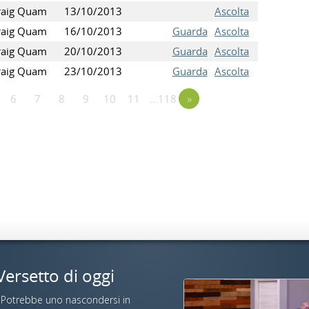
raig Quam
13/10/2013
Ascolta
raig Quam
16/10/2013
Guarda
Ascolta
raig Quam
20/10/2013
Guarda
Ascolta
raig Quam
23/10/2013
Guarda
Ascolta
6
7
8
9
10
11
…118
»
Versetto di oggi
«Potrebbe uno nascondersi in