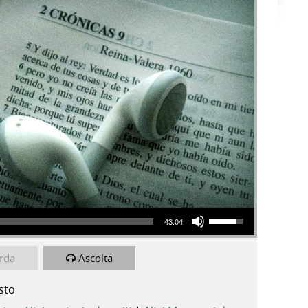
Usa i tasti freccia su/giù per aumentare o diminuire il volume.
43:04
rda
Ascolta
sto