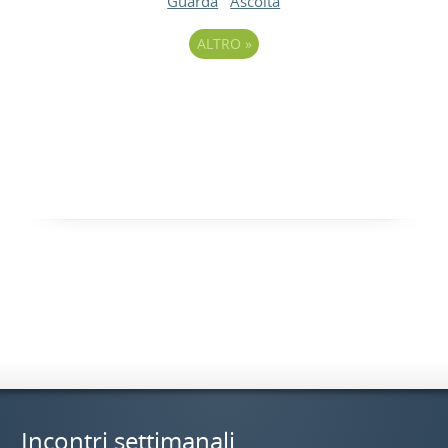
Guarda
Ascolta
ALTRO
»
Incontri settimanali