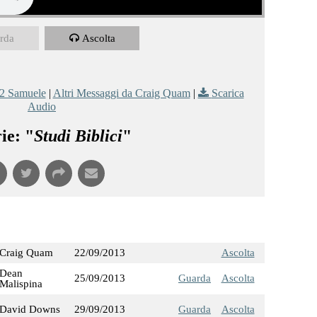
rda
Ascolta
2 Samuele
|
Altri Messaggi da Craig Quam
|
Scarica
Audio
ie: "
Studi Biblici
"
Craig Quam
22/09/2013
Ascolta
Dean
25/09/2013
Guarda
Ascolta
Malispina
David Downs
29/09/2013
Guarda
Ascolta