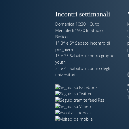
Incontri settimanali
Domenica 10:30 il Culto
Mercoledi 19:30 lo Studio
c
Biblico
s
1° 3° e 5° Sabato incontro di
p
preghiera
1° e 3° Sabato incontro gruppo
1
youth
2° e 4° Sabato incontro degli
universitari
V