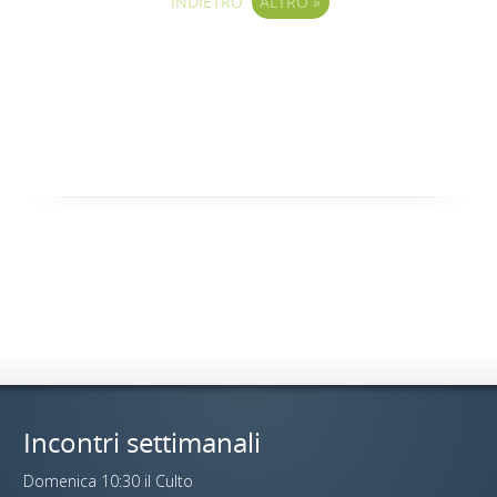
INDIETRO
ALTRO
»
Incontri settimanali
Domenica 10:30 il Culto