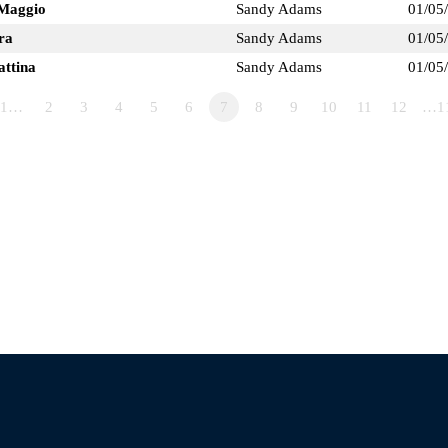
 Maggio
Sandy Adams
01/05
ra
Sandy Adams
01/05
attina
Sandy Adams
01/05
1…
2
3
4
5
6
7
8
9
10
11
12
…1