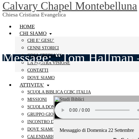
Calvary Chapel Montebelluna
Chiesa Cristiana Evangelica
HOME
CHI SIAMO
CHI E’ GESU’
CENNI STORICI
Message: “Tom Hallman 
COSA CREDIAMO
LA NOSTRA VISIONE
CONTATTI
DOVE SIAMO
ATTIVITA’
SCUOLA BIBLICA CCBC ITALIA
MISSIONI
SCUOLA DOMENICALE
GRUPPO GIOVANI
INCONTRO DELLE SORELLE
DOVE SIAMO
Messaggio di Domenica 22 Settembre
CALENDARIO