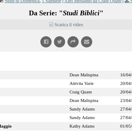
e:
Studi di Domenica
,
1 Samuele
|
Altri Messaggi da Craig Quam
|
Da Serie: "
Studi Biblici
"
Scarica il video
Dean Malispina
16/04
Attivita Varie
20/04
Craig Quam
20/04
Dean Malispina
23/04
Sandy Adams
27/04
Sandy Adams
27/04
Maggio
Kathy Adams
01/05