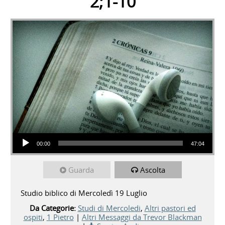
2;1-10
Audio Player
00:00
47:04
Guarda
Ascolta
Studio biblico di Mercoledì 19 Luglio
Da Categorie:
Studi di Mercoledi
,
Altri pastori ed
ospiti
,
1 Pietro
|
Altri Messaggi da Trevor Blackman