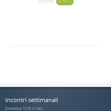
INDIETRO
ALTRO
»
Incontri settimanali
Domenica 10:30 il Culto