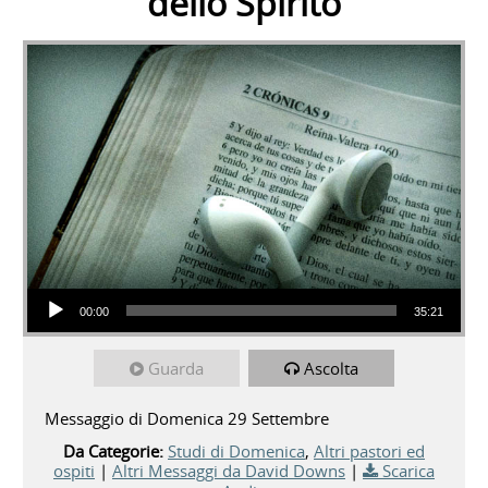
dello Spirito
Audio Player
00:00
35:21
Guarda
Ascolta
Messaggio di Domenica 29 Settembre
Da Categorie:
Studi di Domenica
,
Altri pastori ed
ospiti
|
Altri Messaggi da David Downs
|
Scarica