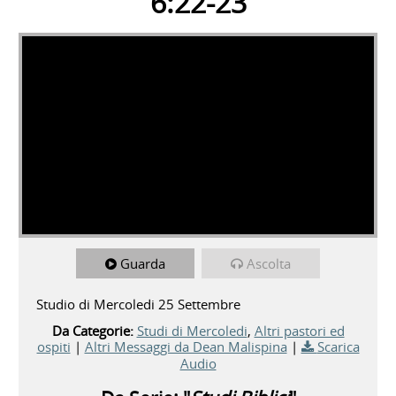
6:22-23
Guarda
Ascolta
Studio di Mercoledi 25 Settembre
Da Categorie:
Studi di Mercoledi
,
Altri pastori ed
ospiti
|
Altri Messaggi da Dean Malispina
|
Scarica
Audio