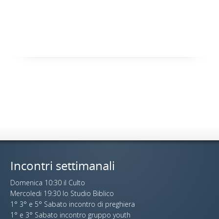
Incontri settimanali
Domenica 10:30 il Culto
Mercoledi 19:30 lo Studio Biblico
1° 3° e 5° Sabato incontro di preghiera
1° e 3° Sabato incontro gruppo youth