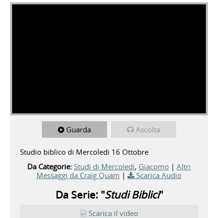
Guarda
Ascolta
Studio biblico di Mercoledi 16 Ottobre
Da Categorie:
Studi di Mercoledi
,
Giacomo
|
Altri
Messaggi da Craig Quam
|
Scarica Audio
Da Serie: "
Studi Biblici
"
Scarica il video