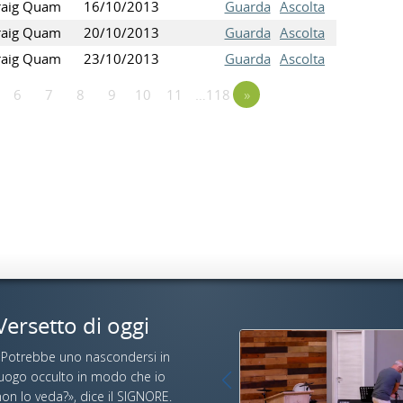
raig Quam
16/10/2013
Guarda
Ascolta
raig Quam
20/10/2013
Guarda
Ascolta
raig Quam
23/10/2013
Guarda
Ascolta
6
7
8
9
10
11
…118
»
Versetto di oggi
«Potrebbe uno nascondersi in
luogo occulto in modo che io
on lo veda?», dice il SIGNORE.