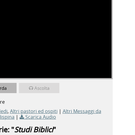
rda
Ascolta
bre
ledi
,
Altri pastori ed ospiti
|
Altri Messaggi da
ispina
|
Scarica Audio
ie: "
Studi Biblici
"