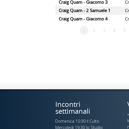
Craig Quam - Giacomo 3
C
Craig Quam - 2 Samuele 1
C
Craig Quam - Giacomo 4
C
1
2
3
4
5
Incontri
settimanali
Domenica 10:30 il Culto
n
Mercoledi 19:30 lo Studio