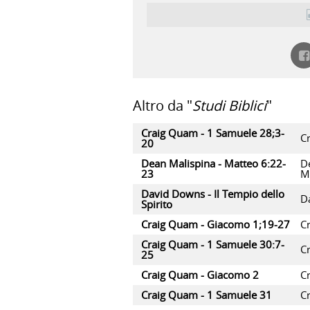
Altro da "
Studi Biblici
"
Craig Quam - 1 Samuele 28;3-
C
20
Dean Malispina - Matteo 6:22-
D
23
M
David Downs - Il Tempio dello
D
Spirito
Craig Quam - Giacomo 1;19-27
C
Craig Quam - 1 Samuele 30:7-
C
25
Craig Quam - Giacomo 2
C
Craig Quam - 1 Samuele 31
C