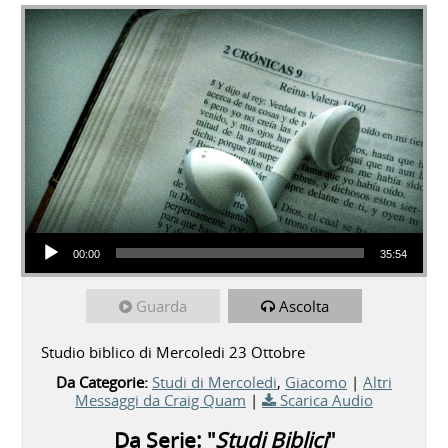
Audio Player
00:00
35:54
Guarda
Ascolta
Studio biblico di Mercoledi 23 Ottobre
Da Categorie:
Studi di Mercoledi
,
Giacomo
|
Altri
Messaggi da Craig Quam
|
Scarica Audio
Da Serie: "
Studi Biblici
"