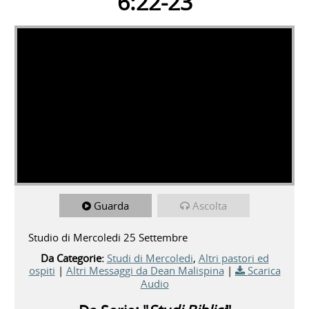
6:22-23
Guarda
Ascolta
Studio di Mercoledi 25 Settembre
Da Categorie:
Studi di Mercoledi
,
Altri pastori ed
ospiti
|
Altri Messaggi da Dean Malispina
|
Scarica
Audio