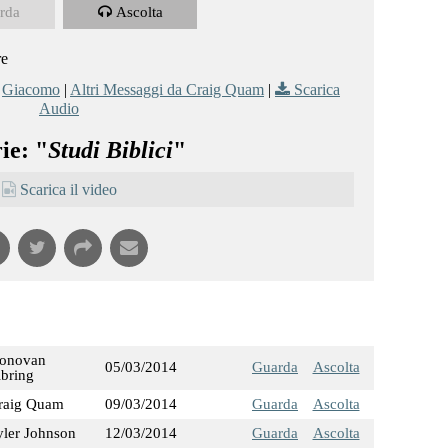
rda
Ascolta
re
,
Giacomo
|
Altri Messaggi da Craig Quam
|
Scarica
Audio
ie: "
Studi Biblici
"
Scarica il video
onovan
05/03/2014
Guarda
Ascolta
ibring
raig Quam
09/03/2014
Guarda
Ascolta
yler Johnson
12/03/2014
Guarda
Ascolta