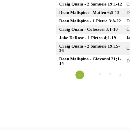
Craig Quam - 2 Samuele 19;1-12
C
Dean Malispina - Matteo 6;5-13
D
Dean Malispina - 1 Pietro 3;8-22
D
Craig Quam - Colossesi 3;1-10
C
Jake DeRose - 1 Pietro 4;1-19
J
Craig Quam - 2 Samuele 19;15-
C
36
Dean Malispina - Giovanni 21;1-
D
14
«
1
2
3
4