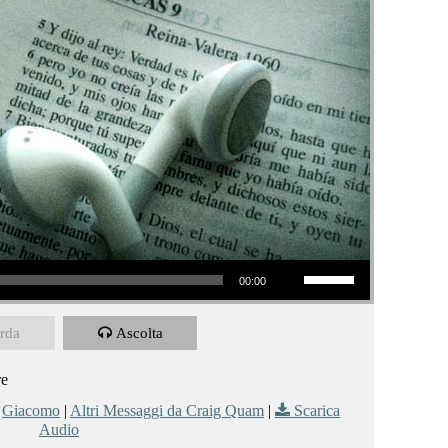
Usa i tasti freccia su/giù per aumentare o diminuire il volume.
00:00
rda
Ascolta
re
,
Giacomo
|
Altri Messaggi da Craig Quam
|
Scarica
Audio