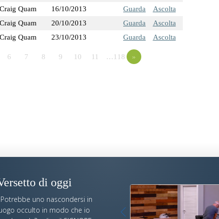
Craig Quam
16/10/2013
Guarda
Ascolta
Craig Quam
20/10/2013
Guarda
Ascolta
Craig Quam
23/10/2013
Guarda
Ascolta
6
7
8
9
10
11
…118
»
Versetto di oggi
«Potrebbe uno nascondersi in
luogo occulto in modo che io