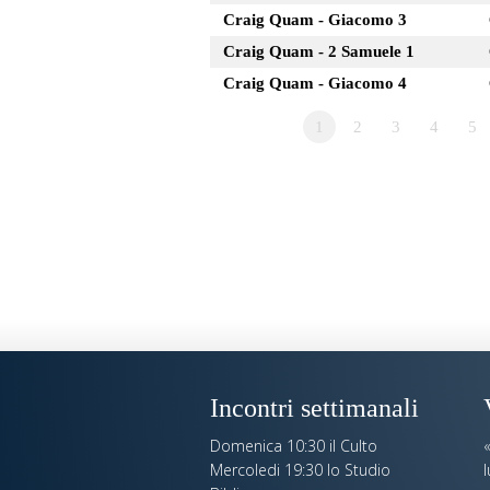
Craig Quam - Giacomo 3
Craig Quam - 2 Samuele 1
Craig Quam - Giacomo 4
1
2
3
4
5
Incontri settimanali
Domenica 10:30 il Culto
Mercoledi 19:30 lo Studio