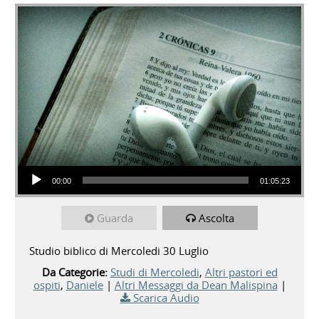
Audio Player
00:00
01:05:23
Guarda
Ascolta
Studio biblico di Mercoledi 30 Luglio
Da Categorie:
Studi di Mercoledi
,
Altri pastori ed
ospiti
,
Daniele
|
Altri Messaggi da Dean Malispina
|
Scarica Audio