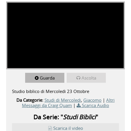
Guarda
Ascolta
Studio biblico di Mercoledi 23 Ottobre
Da Categorie:
Studi di Mercoledi
,
Giacomo
|
Altri
Messaggi da Craig Quam
|
Scarica Audio
Da Serie: "
Studi Biblici
"
Scarica il video