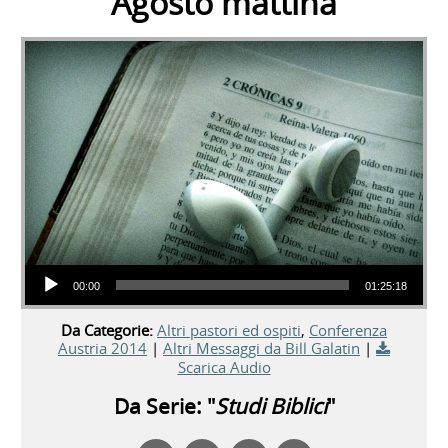
Agosto mattina
Audio Player
00:00
01:25:18
Da Categorie:
Altri pastori ed ospiti
,
Conferenza
Austria 2014
|
Altri Messaggi da Bill Galatin
|
Scarica Audio
Da Serie: "
Studi Biblici
"