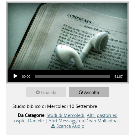
Audio Player
00:00
51:07
Guarda
Ascolta
Studio biblico di Mercoledi 10 Settembre
Da Categorie:
Studi di Mercoledi
,
Altri pastori ed
ospiti
,
Daniele
|
Altri Messaggi da Dean Malispina
|
Scarica Audio