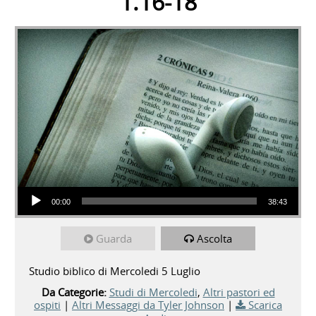
1.16-18
Audio Player
00:00
38:43
Guarda
Ascolta
Studio biblico di Mercoledi 5 Luglio
Da Categorie:
Studi di Mercoledi
,
Altri pastori ed
ospiti
|
Altri Messaggi da Tyler Johnson
|
Scarica