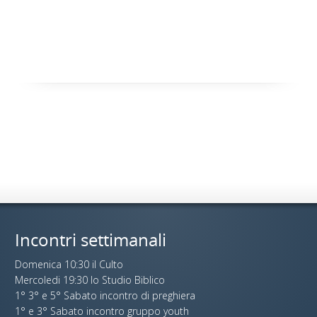
Incontri settimanali
Domenica 10:30 il Culto
Mercoledi 19:30 lo Studio Biblico
1° 3° e 5° Sabato incontro di preghiera
1° e 3° Sabato incontro gruppo youth