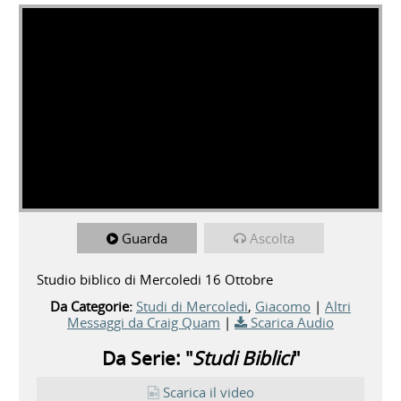
Guarda
Ascolta
Studio biblico di Mercoledi 16 Ottobre
Da Categorie:
Studi di Mercoledi
,
Giacomo
|
Altri
Messaggi da Craig Quam
|
Scarica Audio
Da Serie: "
Studi Biblici
"
Scarica il video