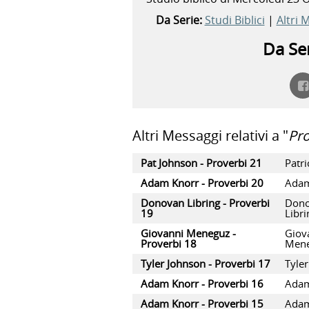
Da Serie:
Studi Biblici
|
Altri 
Da Ser
Altri Messaggi relativi a "
Pro
Pat Johnson - Proverbi 21
Patr
Adam Knorr - Proverbi 20
Adam
Donovan Libring - Proverbi
Don
19
Libri
Giovanni Meneguz -
Giov
Proverbi 18
Men
Tyler Johnson - Proverbi 17
Tyle
Adam Knorr - Proverbi 16
Adam
Adam Knorr - Proverbi 15
Adam