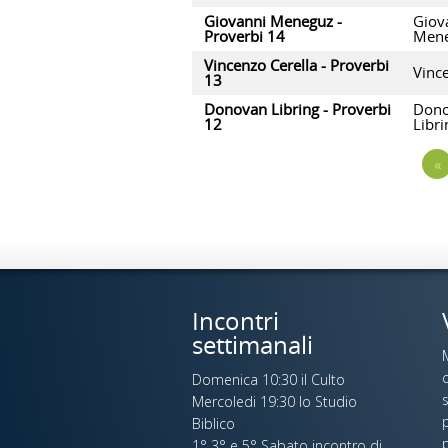
Giovanni Meneguz -
Giov
Proverbi 14
Men
Vincenzo Cerella - Proverbi
Vinc
13
Donovan Libring - Proverbi
Don
12
Libri
«
Incontri
settimanali
c
Domenica 10:30 il Culto
s
Mercoledi 19:30 lo Studio
p
Biblico
1° 3° e 5° Sabato incontro di