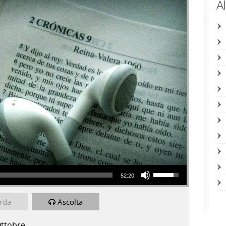
A
Usa i tasti freccia su/giù per aumentare o diminuire il volume.
52:20
rda
Ascolta
Ottobre