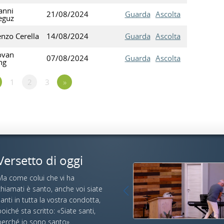
anni
21/08/2024
Guarda
Ascolta
eguz
enzo Cerella
14/08/2024
Guarda
Ascolta
ovan
07/08/2024
Guarda
Ascolta
ng
1
2
3
»
Versetto di oggi
Ma come colui che vi ha
hiamati è santo, anche voi siate
anti in tutta la vostra condotta,
oiché sta scritto: «Siate santi,
perché io sono santo».