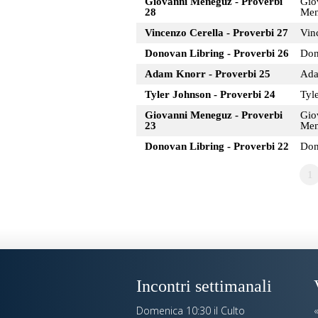
Giovanni Meneguz - Proverbi
Gio
28
Men
Vincenzo Cerella - Proverbi 27
Vin
Donovan Libring - Proverbi 26
Don
Adam Knorr - Proverbi 25
Ada
Tyler Johnson - Proverbi 24
Tyl
Giovanni Meneguz - Proverbi
Gio
23
Men
Donovan Libring - Proverbi 22
Don
1
Incontri settimanali
Domenica 10:30 il Culto