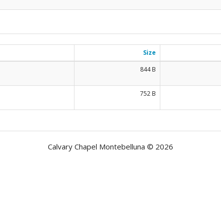
Size
844 B
752 B
Calvary Chapel Montebelluna © 2026