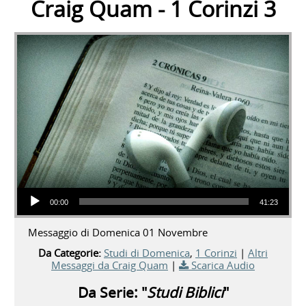
Craig Quam - 1 Corinzi 3
Audio Player
00:00
41:23
Messaggio di Domenica 01 Novembre
Da Categorie:
Studi di Domenica
,
1 Corinzi
|
Altri
Messaggi da Craig Quam
|
Scarica Audio
Da Serie: "
Studi Biblici
"