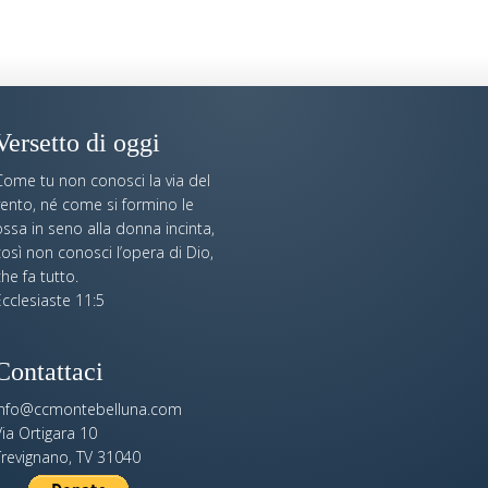
Versetto di oggi
Come tu non conosci la via del
vento, né come si formino le
ssa in seno alla donna incinta,
osì non conosci l’opera di Dio,
he fa tutto.
cclesiaste 11:5
Contattaci
info@ccmontebelluna.com
ia Ortigara 10
Trevignano, TV 31040