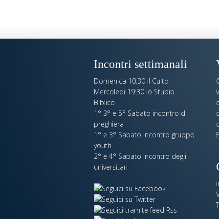
Incontri settimanali
Domenica 10:30 il Culto
Mercoledi 19:30 lo Studio
Biblico
o
1° 3° e 5° Sabato incontro di
c
preghiera
c
1° e 3° Sabato incontro gruppo
E
youth
2° e 4° Sabato incontro degli
universitari
V