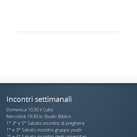
Incontri settimanali
Domenica 10:30 il Culto
Mercoledi 19:30 lo Studio Biblico
1° 3° e 5° Sabato incontro di preghiera
1° e 3° Sabato incontro gruppo youth
2° e 4° Sabato incontro degli universitari