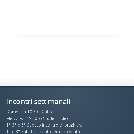
Incontri settimanali
Domenica 10:30 il Culto
Mercoledi 19:30 lo Studio Biblico
1° 3° e 5° Sabato incontro di preghiera
1° e 3° Sabato incontro gruppo youth