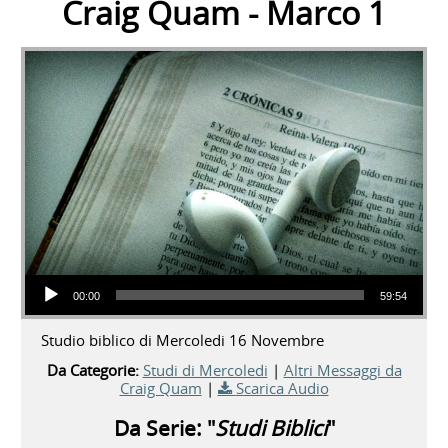
Craig Quam - Marco 1
Audio Player
00:00
59:54
Studio biblico di Mercoledi 16 Novembre
Da Categorie:
Studi di Mercoledi
|
Altri Messaggi da
Craig Quam
|
Scarica Audio
Da Serie: "
Studi Biblici
"