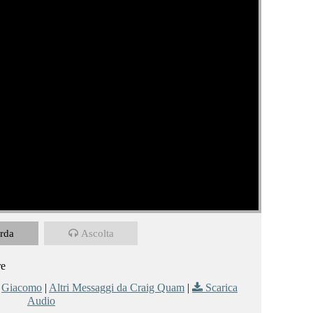
rda
Ascolta
re
,
Giacomo
|
Altri Messaggi da Craig Quam
|
Scarica
Audio