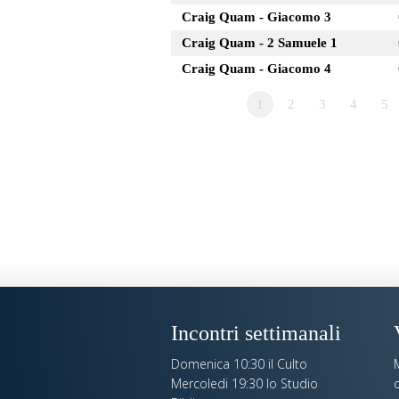
Craig Quam - Giacomo 3
Craig Quam - 2 Samuele 1
Craig Quam - Giacomo 4
1
2
3
4
5
Incontri settimanali
Domenica 10:30 il Culto
Mercoledi 19:30 lo Studio
c