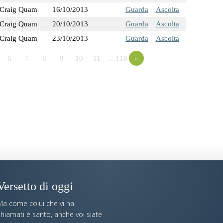
Craig Quam
16/10/2013
Guarda
Ascolta
Craig Quam
20/10/2013
Guarda
Ascolta
Craig Quam
23/10/2013
Guarda
Ascolta
6
7
8
9
10
11
…118
»
Versetto di oggi
Ma come colui che vi ha
hiamati è santo, anche voi siate