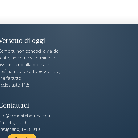
Versetto di oggi
Come tu non conosci la via del
vento, né come si formino le
ssa in seno alla donna incinta,
osì non conosci l’opera di Dio,
he fa tutto.
cclesiaste 11:5
Contattaci
info@ccmontebelluna.com
ia Ortigara 10
Trevignano, TV 31040