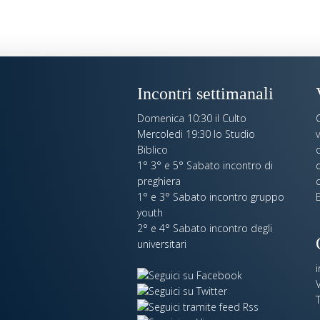
Incontri settimanali
Domenica 10:30 il Culto
Mercoledi 19:30 lo Studio
Biblico
o
1° 3° e 5° Sabato incontro di
c
preghiera
c
1° e 3° Sabato incontro gruppo
E
youth
2° e 4° Sabato incontro degli
universitari
V