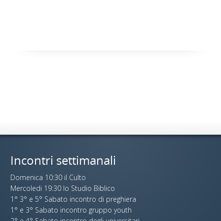
Incontri settimanali
Domenica 10:30 il Culto
Mercoledi 19:30 lo Studio Biblico
1° 3° e 5° Sabato incontro di preghiera
1° e 3° Sabato incontro gruppo youth
2° e 4° Sabato incontro degli universitari